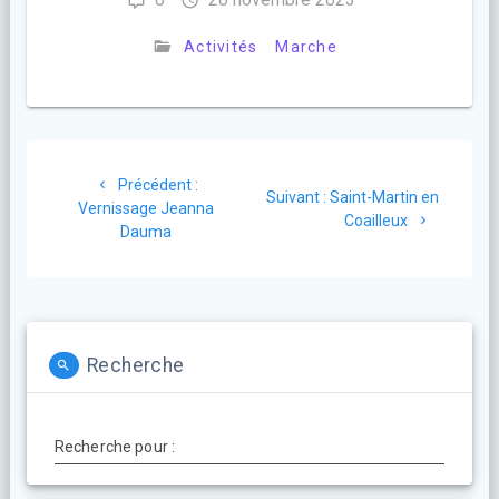
Activités
Marche
Navigation
Article
Précédent :
de
Article
Suivant :
Saint-Martin en
précédent
Vernissage Jeanna
suivant
Coailleux
:
Dauma
l’article
:
Recherche
Recherche pour :