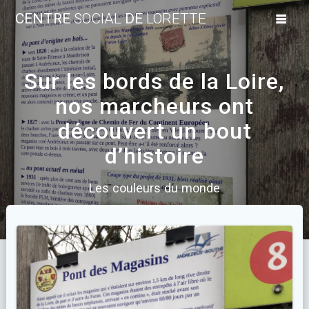
Skip
CENTRE
SOCIAL
DE
LORETTE
to
content
Sur les bords de la Loire,
nos marcheurs ont
découvert un bout
d’histoire
Les couleurs du monde