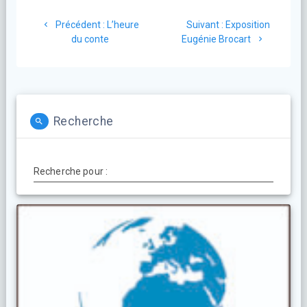
Navigation
Article
Article
Précédent :
L’heure
Suivant :
Exposition
de
précédent
suivant
du conte
Eugénie Brocart
:
:
l’article
Recherche
Recherche pour :