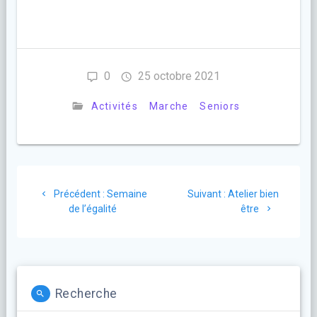
0
25 octobre 2021
Activités
Marche
Seniors
Navigation
Article
Article
Précédent :
Semaine
Suivant :
Atelier bien
de
précédent
suivant
de l’égalité
être
:
:
l’article
Recherche