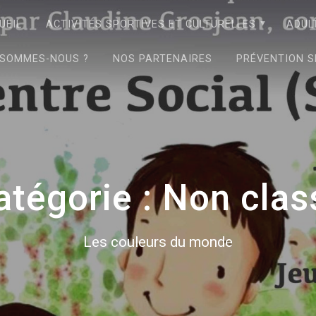
UEIL
ACTIVITÉS SPORTIVES ET CULTURELLES
ADUL
 SOMMES-NOUS ?
NOS PARTENAIRES
PRÉVENTION S
atégorie :
Non clas
Les couleurs du monde