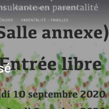
TES
ACCÈS AUX DROITS
PODCASTS
ÉNIORS
PARENTALITÉ – FAMILLES
sé