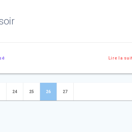
soir
sé
Lire la sui
Page
Page
Page
Page
24
25
26
27