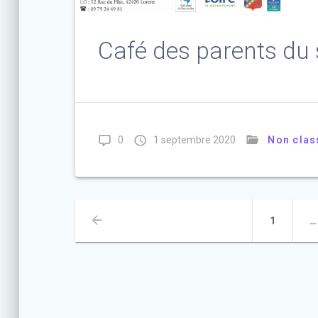
Café des parents du 
0
1 septembre 2020
Non clas
Navigation
Page
1
…
des
articles